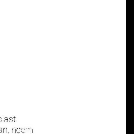
siast
aan, neem