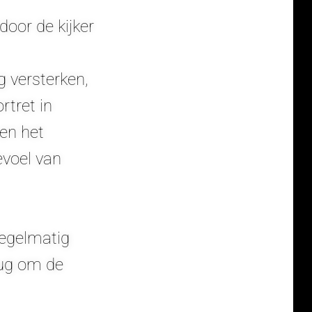
door de kijker
 versterken,
rtret in
 en het
evoel van
Regelmatig
rug om de