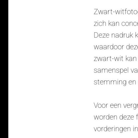
Zwart-witfotog
zich kan conc
Deze nadruk k
waardoor deze
zwart-wit kan 
samenspel van
stemming en s
Voor een vergr
worden deze f
vorderingen i