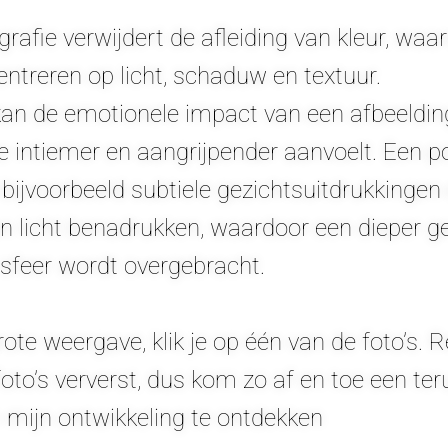
rafie verwijdert de afleiding van kleur, waar
entreren op licht, schaduw en textuur.
an de emotionele impact van een afbeelding
 intiemer en aangrijpender aanvoelt. Een po
bijvoorbeeld subtiele gezichtsuitdrukkingen
 licht benadrukken, waardoor een dieper g
feer wordt overgebracht.
ote weergave, klik je op één van de foto’s. 
oto’s ververst, dus kom zo af en toe een te
n mijn ontwikkeling te ontdekken