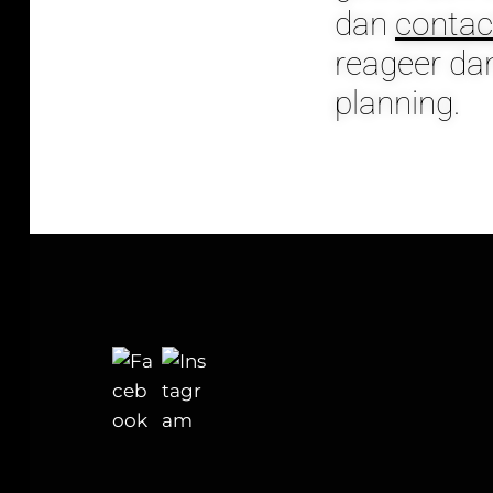
dan
contac
reageer da
planning.