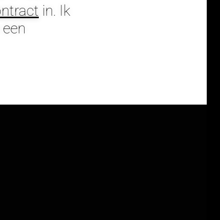
ntract
in. Ik
 een