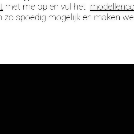
t
met me op en vul het
modellenco
n zo spoedig mogelijk en maken we