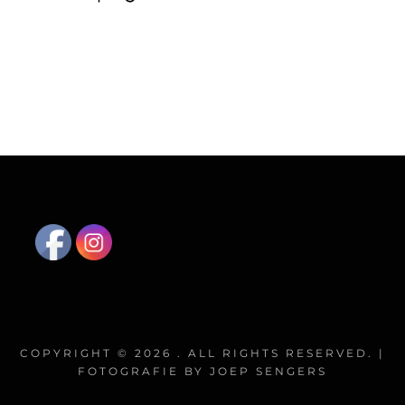
Lorem ipsum dolor sit amet, consectetur
adipiscing elit. Ut elit tellus, luctus nec ullamcorper
mattis, pulvinar dapibus leo.
COPYRIGHT © 2026
. ALL RIGHTS RESERVED. |
FOTOGRAFIE BY JOEP SENGERS